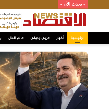
» يحدث الآن »
الرئيسية
أخبار
عربى ودولى
عالم المال
ب