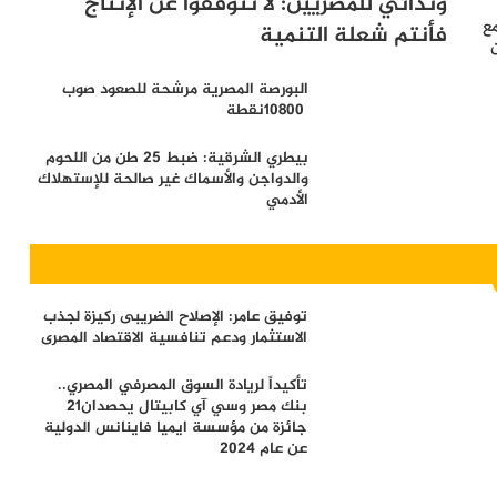
وندائي للمصريين: لا تتوقفوا عن الإنتاج
مع
فأنتم شعلة التنمية
‬10800‭ ‬نقطة
بيطري الشرقية: ضبط 25 طن من اللحوم
والدواجن والأسماك غير صالحة للإستهلاك
الأدمي
توفيق عامر: الإصلاح الضريبى ركيزة لجذب
الاستثمار ودعم تنافسية الاقتصاد المصرى
تأكيداً لريادة السوق المصرفي المصري..
بنك مصر وسي آي كابيتال يحصدان21
جائزة من مؤسسة ايميا فاينانس الدولية
عن عام 2024