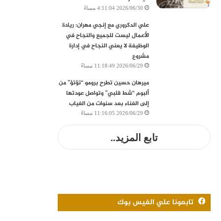
2026/06/30 4:11:04 مساءً
علي الدكروري مع إنجي مهران: ريادة
الأعمال ليست للجميع والنجاح في
الوظيفة لا يعني النجاح في إدارة
مشروع
2026/06/29 11:18:49 مساءً
ميرهان حسين تطرح برومو “تؤتؤ” من
ألبوم “شط قلبي” وتواصل عودتها
إلى الغناء بعد سنوات من الغياب
2026/06/29 11:16:05 مساءً
تابع المزيد..
تابعونا علي الفيس بوك