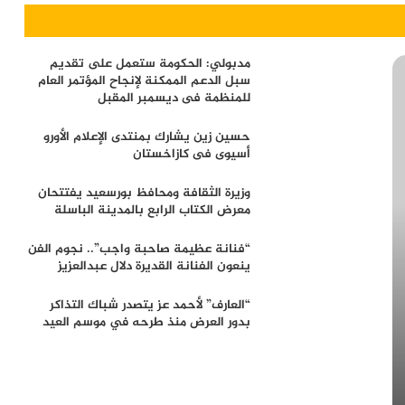
مدبولي: الحكومة ستعمل على تقديم
سبل الدعم الممكنة لإنجاح المؤتمر العام
للمنظمة فى ديسمبر المقبل
حسين زين يشارك بمنتدى الإعلام الأورو
أسيوى فى كازاخستان
وزيرة الثقافة ومحافظ بورسعيد يفتتحان
معرض الكتاب الرابع بالمدينة الباسلة
“فنانة عظيمة صاحبة واجب”.. نجوم الفن
ينعون الفنانة القديرة دلال عبدالعزيز
“العارف” لأحمد عز يتصدر شباك التذاكر
بدور العرض منذ طرحه في موسم العيد