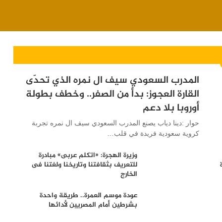
المدرب السعودي سيف ال نمره الذي تحدّى
القارة العجوز: بدأ من الصفر.. وخطف بطولة
أوروبا بلا دعم
حوار :دينا دياب يصنع المدرب السعودي سيف ال نمره تجربة
كروية سعودية فريدة في قلب…
وزيرة الهجرة: «اتكلم عربى» مبادرة
للتعريف بثقافتنا وتاريخنا ولغتنا فى
الخارج
عودة موسم العمرة.. طريقة واحدة
بشرطين أمام المصريين لأدائها