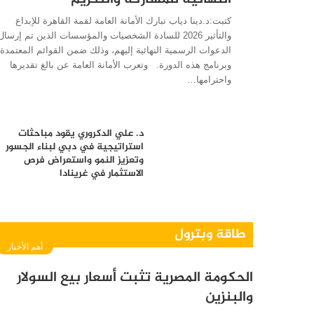
كتبت:د.دينا دياب تبارك الأمانة العامة لقمة القاهرة للإبداع
والتأثير 2026 للسادة الشخصيات والمؤسسات الذين تم إرسال
الدعوات الرسمية النهائية إليهم، وذلك ضمن القوائم المعتمدة
وبرنامج هذه الدورة. وتعرب الأمانة العامة عن بالغ تقديرها
واحترامها…
د. علي الدكروري يقود مباحثات
استراتيجية في دبي لبناء الجسور
وتعزيز النمو واستعراض فرص
الاستثمار في غرينادا
طاقة وبترول
أهم الأخبار
الحكومة المصرية تثبت أسعار بيع السولار
والبنزين