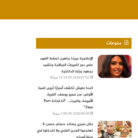
منوعات
الإعلامية ميرنا جاهين تسلط الضوء
على دور كاميرات المراقبة وتشيد
بجهود وزارة الداخلية
2026/07/02 12:14:40 صباحًا
كندة علوش تكشف أسرارًا تُروى للمرة
الأولى: عن عمرو يوسف، الغيرة،
الأمومة، والبيت… “أنا فنانة Part
Time”
2026/06/30 5:00:49 مساءً
بلال صبري يساند حسام حسن: لا
تهاجموا المدير الفني ولا تتدخلوا في
حياة أسرته