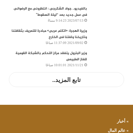
بالفيديو.. جواد الشكرجى : انتظرونى مع الرضوانى
فى عمل جديد بعد “ليلة السقوط”
2023/07/13 9:14:23 مساءً
وزيرة الهجرة: «اتكلم عربى» مبادرة للتعريف بثقافتنا
وتاريخنا ولغتنا فى الخارج
2021/09/02 11:37:09 صباحًا
وزير البترول يتفقد مركز التحكم بالشبكة القومية
للغاز الطبيعى
2021/11/21 10:01:01 صباحًا
تابع المزيد..
» أخبار
» عالم المال