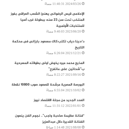
2024/03/26 11:40:31 مساءً
الإعلامى قيس الرضوانى يهنئ الشعب العراقى بفوز
المنتخب تحت سن 23 سنه ببطولة غرب آسيا
للمنتخبات الأولمبية
2023/06/20 9:40:03 مساءً
د/دينا دياب تكتب:كاك مسعود بارزانى فى محكمة
التاريخ
2021/12/21 6:26:04 مساءً
المذيع محمد ميره يخوض اولى بطولاته المسرحية
ب”شحاتين على ماتفرج”
2021/09/16 8:22:27 مساءً
البورصة المصرية‭ ‬مرشحة‭ ‬للصعود‭ ‬صوب‭ ‬10800‭ ‬نقطة
2021/10/02 6:55:04 مساءً
العدد الجديد من مجلة الاقتصاد نيوز
2022/01/01 11:31:12 مساءً
“فنانة عظيمة صاحبة واجب”.. نجوم الفن ينعون
الفنانة القديرة دلال عبدالعزيز
2021/08/08 1:14:48 صباحًا