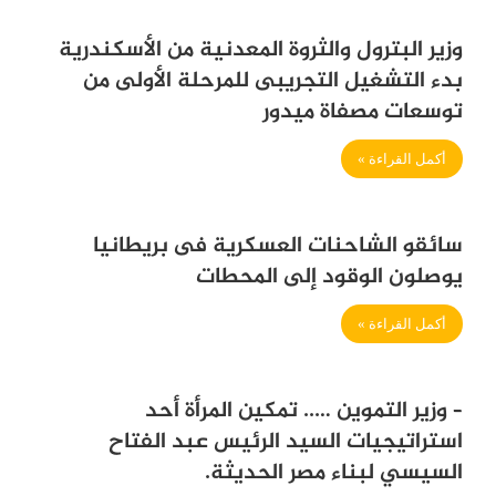
وزير البترول والثروة المعدنية من الأسكندرية
بدء التشغيل التجريبى للمرحلة الأولى من
توسعات مصفاة ميدور
أكمل القراءة »
سائقو الشاحنات العسكرية فى بريطانيا
يوصلون الوقود إلى المحطات
أكمل القراءة »
– وزير التموين ….. تمكين المرأة أحد
استراتيجيات السيد الرئيس عبد الفتاح
السيسي لبناء مصر الحديثة.