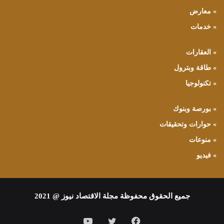
» معارض
» خدمات
» العقارات
» طاقة وبترول
» تكنولوجيا
» بورصة وبنوك
» حوارات وتحقيقات
» منوعات
» فيديو
جميع الحقوق محفوظة مجلة الاقتصاد نيوز @ 2021
فيسبوك
تويتر
يوتيوب