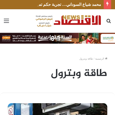
محمد شياع السوداني… تجربة حكم تستحق الإنصاف
بحث
الق
عن
الرئيسية
/
طاقة وبترول
طاقة وبترول