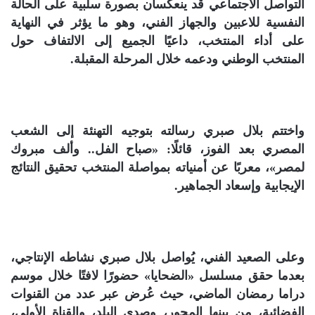
التواصل الاجتماعي قد ينعكسان بصورة سلبية على الحالة
النفسية للاعبين والجهاز الفني، وهو ما يؤثر في النهاية
على أداء المنتخب، داعيًا الجميع إلى الالتفاف حول
المنتخب الوطني ودعمه خلال المرحلة المقبلة.
واختتم بلال صبري رسالته بتوجيه التهنئة إلى الشعب
المصري بعد الفوز، قائلًا: «صباح الفل.. وألف مبروك
لمصر»، معربًا عن أمنياته بمواصلة المنتخب تحقيق النتائج
الإيجابية وإسعاد الجماهير.
وعلى الصعيد الفني، يُواصل بلال صبري نشاطه الإنتاجي،
بعدما حقق مسلسل «الضحايا» حضورًا لافتًا خلال موسم
دراما رمضان الماضي، حيث عُرض عبر عدد من القنوات
الفضائية، من بينها المحور، وصدى البلد، والقناة الأولى،