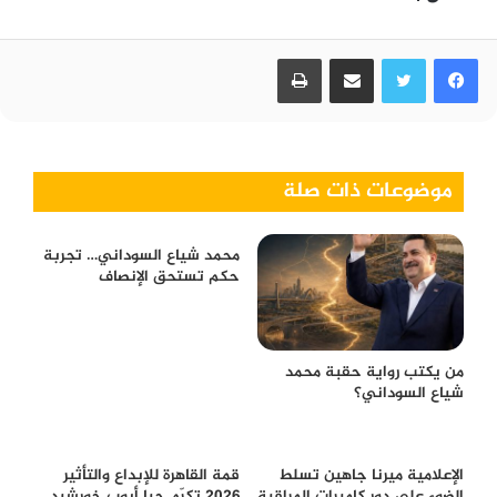
فيسبوك
تويتر
مشاركة عبر البريد
طباعة
موضوعات ذات صلة
محمد شياع السوداني… تجربة
حكم تستحق الإنصاف
من يكتب رواية حقبة محمد
شياع السوداني؟
الإعلامية ميرنا جاهين تسلط
قمة القاهرة للإبداع والتأثير
الضوء على دور كاميرات المراقبة
2026 تكرّم جيا أيوب خورشيد