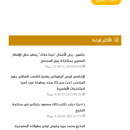
الأكثر قراءة
بالصور.. رجل الأعمال “مينا ملاك” ينظم حفل الإفطار
السنوي بمشاركة رموز المجتمع
2024/03/26 11:40:31 مساءً
الإعلامى قيس الرضوانى يهنئ الشعب العراقى بفوز
المنتخب تحت سن 23 سنه ببطولة غرب آسيا
للمنتخبات الأولمبية
2023/06/20 9:40:03 مساءً
د/دينا دياب تكتب:كاك مسعود بارزانى فى محكمة
التاريخ
2021/12/21 6:26:04 مساءً
المذيع محمد ميره يخوض اولى بطولاته المسرحية