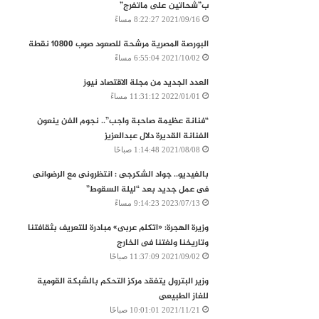
ب”شحاتين على ماتفرج”
2021/09/16 8:22:27 مساءً
البورصة المصرية‭ ‬مرشحة‭ ‬للصعود‭ ‬صوب‭ ‬10800‭ ‬نقطة
2021/10/02 6:55:04 مساءً
العدد الجديد من مجلة الاقتصاد نيوز
2022/01/01 11:31:12 مساءً
“فنانة عظيمة صاحبة واجب”.. نجوم الفن ينعون
الفنانة القديرة دلال عبدالعزيز
2021/08/08 1:14:48 صباحًا
بالفيديو.. جواد الشكرجى : انتظرونى مع الرضوانى
فى عمل جديد بعد “ليلة السقوط”
2023/07/13 9:14:23 مساءً
وزيرة الهجرة: «اتكلم عربى» مبادرة للتعريف بثقافتنا
وتاريخنا ولغتنا فى الخارج
2021/09/02 11:37:09 صباحًا
وزير البترول يتفقد مركز التحكم بالشبكة القومية
للغاز الطبيعى
2021/11/21 10:01:01 صباحًا