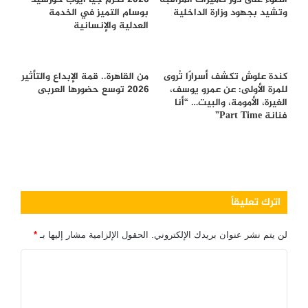
وتشيد بجهود وزارة الداخلية
بوسام التميز في الخدمة
العدلية والإنسانية
كندة علوش تكشف أسرارًا تُروى
من القاهرة.. قمة الإبداع والتأثير
للمرة الأولى: عن عمرو يوسف،
2026 توسع حضورها العربى
الغيرة، الأمومة، والبيت… “أنا
فنانة Part Time”
اترك تعليقاً
لن يتم نشر عنوان بريدك الإلكتروني.
الحقول الإلزامية مشار إليها بـ
*
ا
ل
ت