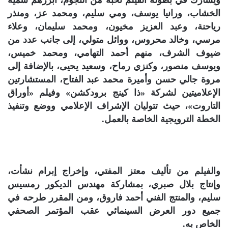
ويشارك في بطولة الفيلم نخبة من النجوم، أبرزهم سمية
الخشاب، ورانيا يوسف، ومي سليم، ومحمد عز، ومنذر
رياحنة، وعبد العزيز مخيون، ومحمد سليمان، وعلاء
مرسي، وخالد محروس، ووائل متولي، إلى جانب عدد من
ضيوف الشرف، منهم أحمد التهامي، ومحمد خميس،
ويوسف منصور، وكنزي رماح، وسعيد يحيى، بالإضافة إلى
مروة جالي حسن وأميرة محمد عبد الفتاح، المستشارتين
الإعلاميتين لشركة «ذا كينج برودكشن» وفيلم «أوراق
التاروت»، حيث تتوليان الإشراف الإعلامي ووضع وتنفيذ
الخطة الترويجية الخاصة بالعمل.
والفيلم من تأليف معتز المفتي، وإخراج إبرام نشأت،
وإنتاج بلال صبري، بمشاركة مهندس الديكور رمسيس
سليم، والمنتج الفني أحمد فاروق، ومن المقرر طرحه في
جميع دور العرض السينمائي عقب المؤتمر الصحفي
الخاص به.