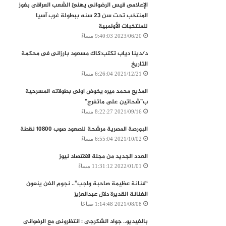
الإعلامى قيس الرضوانى يهنئ الشعب العراقى بفوز
المنتخب تحت سن 23 سنه ببطولة غرب آسيا
للمنتخبات الأولمبية
2023/06/20 9:40:03 مساءً
د/دينا دياب تكتب:كاك مسعود بارزانى فى محكمة
التاريخ
2021/12/21 6:26:04 مساءً
المذيع محمد ميره يخوض اولى بطولاته المسرحية
ب”شحاتين على ماتفرج”
2021/09/16 8:22:27 مساءً
البورصة المصرية‭ ‬مرشحة‭ ‬للصعود‭ ‬صوب‭ ‬10800‭ ‬نقطة
2021/10/02 6:55:04 مساءً
العدد الجديد من مجلة الاقتصاد نيوز
2022/01/01 11:31:12 مساءً
“فنانة عظيمة صاحبة واجب”.. نجوم الفن ينعون
الفنانة القديرة دلال عبدالعزيز
2021/08/08 1:14:48 صباحًا
بالفيديو.. جواد الشكرجى : انتظرونى مع الرضوانى