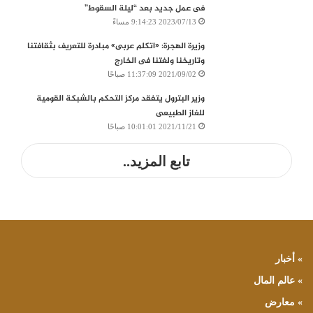
فى عمل جديد بعد “ليلة السقوط”
2023/07/13 9:14:23 مساءً
وزيرة الهجرة: «اتكلم عربى» مبادرة للتعريف بثقافتنا
وتاريخنا ولغتنا فى الخارج
2021/09/02 11:37:09 صباحًا
وزير البترول يتفقد مركز التحكم بالشبكة القومية
للغاز الطبيعى
2021/11/21 10:01:01 صباحًا
تابع المزيد..
» أخبار
» عالم المال
» معارض