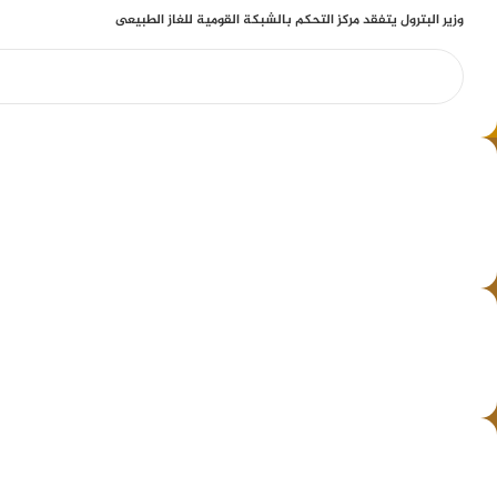
وزير البترول يتفقد مركز التحكم بالشبكة القومية للغاز الطبيعى
» أخبار
» عالم المال
» معارض
» خدمات
» العقارات
» طاقة وبترول
» تكنولوجيا
» بورصة وبنوك
» حوارات وتحقيقات