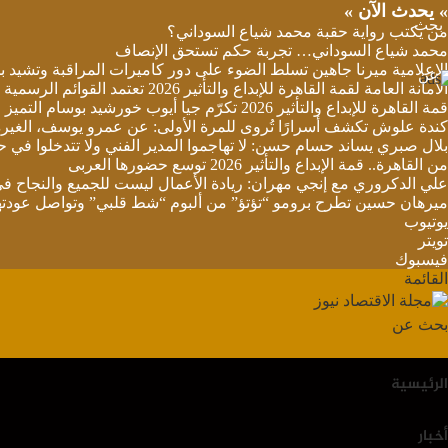
» يحدث الآن »
بحث
من يكتب رواية حقبة محمد شياع السوداني؟
محمد شياع السوداني… تجربة حكم تستحق الإنصاف
الإعلامية ميرنا جاهين تسلط الضوء على دور كاميرات المراقبة وتشيد بج
عن
الأمانة العامة لقمة القاهرة للإبداع والتأثير 2026 تعتمد القوائم الرسمية النهائية للمشاركة والتكريم
قمة القاهرة للإبداع والتأثير 2026 تكرّم جيا أيوب خورشيد بوسام التميز في الخدمة العدلية والإنسانية
كندة علوش تكشف أسرارًا تُروى للمرة الأولى: عن عمرو يوسف، الغيرة، الأمومة
بلال صبري يساند حسام حسن: لا تهاجموا المدير الفني ولا تتدخلوا في ح
من القاهرة.. قمة الإبداع والتأثير 2026 توسع حضورها العربى
علي الدكروري مع إنجي مهران: ريادة الأعمال ليست للجميع والنجاح في
ميرهان حسين تطرح برومو “تؤتؤ” من ألبوم “شط قلبي” وتواصل عودتها 
يوتيوب
تويتر
فيسبوك
القائمة
بحث عن
الرئيسية
أخبار