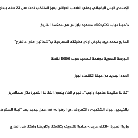
الإعلامى قيس الرضوانى يهنئ الشعب العراقى بفوز المنتخب تحت سن 23 سنه ببطولة غرب آسيا للمنتخبات الأولمبية
د/دينا دياب تكتب:كاك مسعود بارزانى فى محكمة التاريخ
المذيع محمد ميره يخوض اولى بطولاته المسرحية ب”شحاتين على ماتفرج”
البورصة المصرية‭ ‬مرشحة‭ ‬للصعود‭ ‬صوب‭ ‬10800‭ ‬نقطة
العدد الجديد من مجلة الاقتصاد نيوز
“فنانة عظيمة صاحبة واجب”.. نجوم الفن ينعون الفنانة القديرة دلال عبدالعزيز
بالفيديو.. جواد الشكرجى : انتظرونى مع الرضوانى فى عمل جديد بعد “ليلة السقوط”
وزيرة الهجرة: «اتكلم عربى» مبادرة للتعريف بثقافتنا وتاريخنا ولغتنا فى الخارج