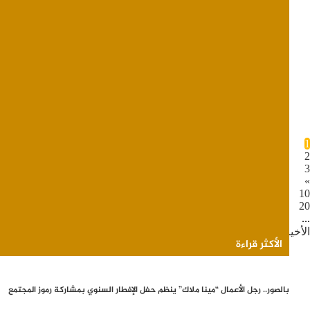
ظافر العابدين في On The Road مع بلال العربي: «القناعة أهم… والوقت لا يعود»
أكمل القراءة »
“Douglas McDermott Holdings” تفتح آفاقاً عالمية لقطاع التدريب في الأردن عبر منصة اعتماد مهني دولي
أكمل القراءة »
1
2
3
»
10
20
...
الأخيرة
الأكثر قراءة
بالصور.. رجل الأعمال “مينا ملاك” ينظم حفل الإفطار السنوي بمشاركة رموز المجتمع