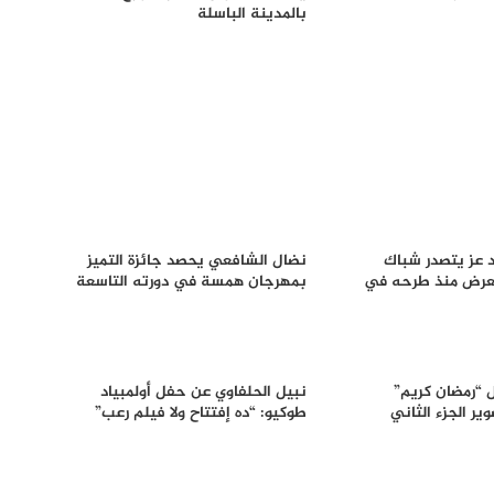
بالمدينة الباسلة
د عز يتصدر شباك
نضال الشافعي يحصد جائزة التميز
العرض منذ طرحه في
بمهرجان همسة في دورته التاسعة
“رمضان كريم”
نبيل الحلفاوي عن حفل أولمبياد
ر الجزء الثاني
طوكيو: “ده إفتتاح ولا فيلم رعب”