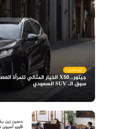
أهم الأخبار
جيتور…X50 الخيار المثالي للمر
سوق الـ SUV السعودي
حسين زين يشا
الأورو أسيوى 