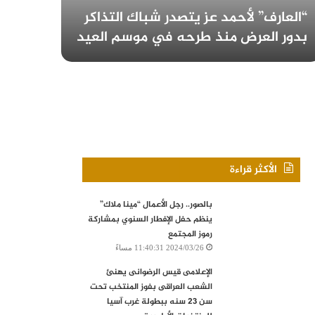
“العارف” لأحمد عز يتصدر شباك التذاكر
نضال
بدور العرض منذ طرحه في موسم العيد
بمهر
الأكثر قراءة
بالصور.. رجل الأعمال “مينا ملاك”
ينظم حفل الإفطار السنوي بمشاركة
رموز المجتمع
2024/03/26 11:40:31 مساءً
الإعلامى قيس الرضوانى يهنئ
الشعب العراقى بفوز المنتخب تحت
سن 23 سنه ببطولة غرب آسيا