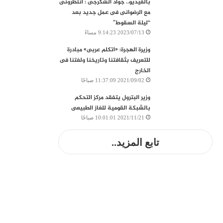
بالفيديو.. جواد الشكرجى : انتظرونى
مع الرضوانى فى عمل جديد بعد
“ليلة السقوط”
2023/07/13 9:14:23 مساءً
وزيرة الهجرة: «اتكلم عربى» مبادرة
للتعريف بثقافتنا وتاريخنا ولغتنا فى
الخارج
2021/09/02 11:37:09 صباحًا
وزير البترول يتفقد مركز التحكم
بالشبكة القومية للغاز الطبيعى
2021/11/21 10:01:01 صباحًا
تابع المزيد..