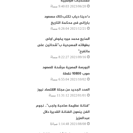
للمنتخبات الأولمبية
2023/06/20 9:40:03 مساءً
د/دينا دياب تكتب:كاك مسعود
بارزانى فى محكمة التاريخ
2021/12/21 6:26:04 مساءً
المذيع محمد ميره يخوض اولى
بطولاته المسرحية ب”شحاتين على
ماتفرج”
2021/09/16 8:22:27 مساءً
‬صوب‭ ‬10800‭ ‬نقطة
2021/10/02 6:55:04 مساءً
العدد الجديد من مجلة الاقتصاد نيوز
2022/01/01 11:31:12 مساءً
“فنانة عظيمة صاحبة واجب”.. نجوم
الفن ينعون الفنانة القديرة دلال
عبدالعزيز
2021/08/08 1:14:48 صباحًا