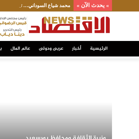
» يحدث الآن »
محمد شياع السوداني… تجربة حكم 
الرئيسية
أخبار
عربى ودولى
عالم المال
ب
وزيرة الثقافة ومحافظ بورسعيد