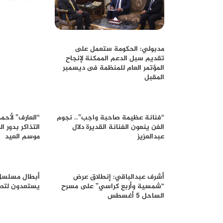
مدبولي: الحكومة ستعمل على
تقديم سبل الدعم الممكنة لإنجاح
المؤتمر العام للمنظمة فى ديسمبر
المقبل
“فنانة عظيمة صاحبة واجب”.. نجوم
“العارف” لأحم
الفن ينعون الفنانة القديرة دلال
التذاكر بدور 
عبدالعزيز
موسم العيد
أشرف عبدالباقي: إنطلاق عرض
أبطال مسلسل 
“شمسية وأربع كراسي” على مسرح
يستعدون لتصوي
الساحل 5 أغسطس