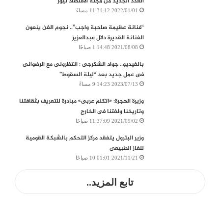
العدد الجديد من مجلة الاقتصاد نيوز
2022/01/01 11:31:12 مساءً
“فنانة عظيمة صاحبة واجب”.. نجوم الفن ينعون
الفنانة القديرة دلال عبدالعزيز
2021/08/08 1:14:48 صباحًا
بالفيديو.. جواد الشكرجى : انتظرونى مع الرضوانى
فى عمل جديد بعد “ليلة السقوط”
2023/07/13 9:14:23 مساءً
وزيرة الهجرة: «اتكلم عربى» مبادرة للتعريف بثقافتنا
وتاريخنا ولغتنا فى الخارج
2021/09/02 11:37:09 صباحًا
وزير البترول يتفقد مركز التحكم بالشبكة القومية
للغاز الطبيعى
2021/11/21 10:01:01 صباحًا
تابع المزيد..