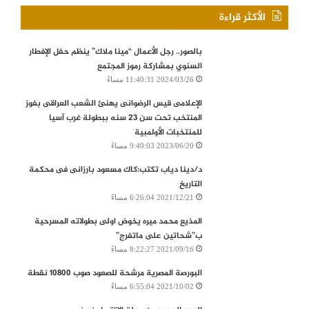
الأكثر قراءة
بالصور.. رجل الأعمال “مينا ملاك” ينظم حفل الإفطار
السنوي بمشاركة رموز المجتمع
2024/03/26 11:40:31 مساءً
الإعلامى قيس الرضوانى يهنئ الشعب العراقى بفوز
المنتخب تحت سن 23 سنه ببطولة غرب آسيا
للمنتخبات الأولمبية
2023/06/20 9:40:03 مساءً
د/دينا دياب تكتب:كاك مسعود بارزانى فى محكمة
التاريخ
2021/12/21 6:26:04 مساءً
المذيع محمد ميره يخوض اولى بطولاته المسرحية
ب”شحاتين على ماتفرج”
2021/09/16 8:22:27 مساءً
البورصة المصرية‭ ‬مرشحة‭ ‬للصعود‭ ‬صوب‭ ‬10800‭ ‬نقطة
2021/10/02 6:55:04 مساءً