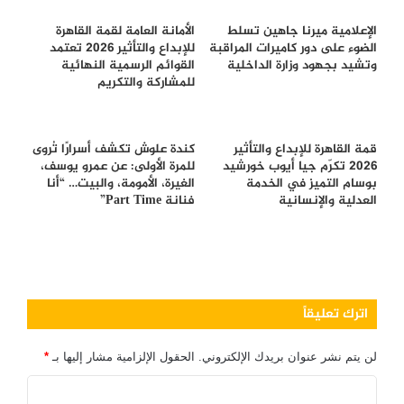
الإعلامية ميرنا جاهين تسلط
الأمانة العامة لقمة القاهرة
الضوء على دور كاميرات المراقبة
للإبداع والتأثير 2026 تعتمد
وتشيد بجهود وزارة الداخلية
القوائم الرسمية النهائية
للمشاركة والتكريم
قمة القاهرة للإبداع والتأثير
كندة علوش تكشف أسرارًا تُروى
2026 تكرّم جيا أيوب خورشيد
للمرة الأولى: عن عمرو يوسف،
بوسام التميز في الخدمة
الغيرة، الأمومة، والبيت… “أنا
العدلية والإنسانية
فنانة Part Time”
اترك تعليقاً
لن يتم نشر عنوان بريدك الإلكتروني.
الحقول الإلزامية مشار إليها بـ
*
ا