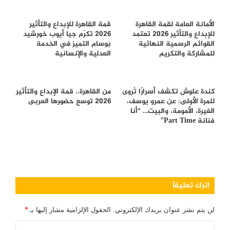
الأمانة العامة لقمة القاهرة
قمة القاهرة للإبداع والتأثير
للإبداع والتأثير 2026 تعتمد
2026 تكرّم جيا أيوب خورشيد
القوائم الرسمية النهائية
بوسام التميز في الخدمة
للمشاركة والتكريم
العدلية والإنسانية
كندة علوش تكشف أسرارًا تُروى
من القاهرة.. قمة الإبداع والتأثير
للمرة الأولى: عن عمرو يوسف،
2026 توسع حضورها العربى
الغيرة، الأمومة، والبيت… “أنا
فنانة Part Time”
اترك تعليقاً
لن يتم نشر عنوان بريدك الإلكتروني.
الحقول الإلزامية مشار إليها بـ
*
ا