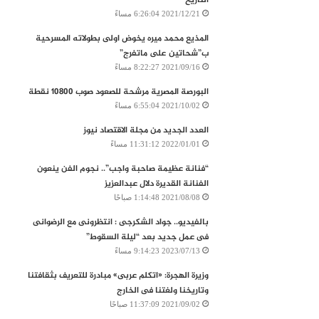
2021/12/21 6:26:04 مساءً
المذيع محمد ميره يخوض اولى بطولاته المسرحية
ب”شحاتين على ماتفرج”
2021/09/16 8:22:27 مساءً
البورصة المصرية‭ ‬مرشحة‭ ‬للصعود‭ ‬صوب‭ ‬10800‭ ‬نقطة
2021/10/02 6:55:04 مساءً
العدد الجديد من مجلة الاقتصاد نيوز
2022/01/01 11:31:12 مساءً
“فنانة عظيمة صاحبة واجب”.. نجوم الفن ينعون
الفنانة القديرة دلال عبدالعزيز
2021/08/08 1:14:48 صباحًا
بالفيديو.. جواد الشكرجى : انتظرونى مع الرضوانى
فى عمل جديد بعد “ليلة السقوط”
2023/07/13 9:14:23 مساءً
وزيرة الهجرة: «اتكلم عربى» مبادرة للتعريف بثقافتنا
وتاريخنا ولغتنا فى الخارج
2021/09/02 11:37:09 صباحًا