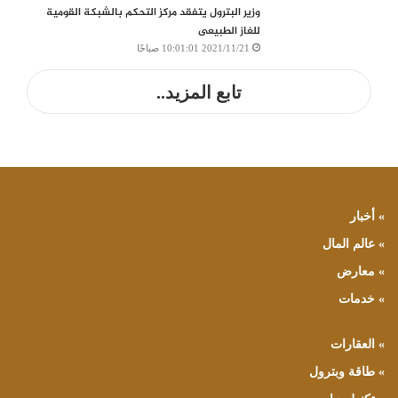
وزير البترول يتفقد مركز التحكم بالشبكة القومية
للغاز الطبيعى
2021/11/21 10:01:01 صباحًا
تابع المزيد..
» أخبار
» عالم المال
» معارض
» خدمات
» العقارات
» طاقة وبترول