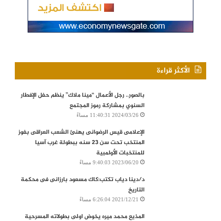
الأكثر قراءة
بالصور.. رجل الأعمال “مينا ملاك” ينظم حفل الإفطار
السنوي بمشاركة رموز المجتمع
2024/03/26 11:40:31 مساءً
الإعلامى قيس الرضوانى يهنئ الشعب العراقى بفوز
المنتخب تحت سن 23 سنه ببطولة غرب آسيا
للمنتخبات الأولمبية
2023/06/20 9:40:03 مساءً
د/دينا دياب تكتب:كاك مسعود بارزانى فى محكمة
التاريخ
2021/12/21 6:26:04 مساءً
المذيع محمد ميره يخوض اولى بطولاته المسرحية