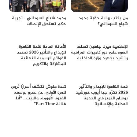
من يكتب رواية حقبة محمد
محمد شياع السوداني… تجربة
شياع السوداني؟
حكم تستحق الإنصاف
الإعلامية ميرنا جاهين تسلط
الأمانة العامة لقمة القاهرة
الضوء على دور كاميرات المراقبة
للإبداع والتأثير 2026 تعتمد
وتشيد بجهود وزارة الداخلية
القوائم الرسمية النهائية
للمشاركة والتكريم
قمة القاهرة للإبداع والتأثير
كندة علوش تكشف أسرارًا تُروى
2026 تكرّم جيا أيوب خورشيد
للمرة الأولى: عن عمرو يوسف،
بوسام التميز في الخدمة
الغيرة، الأمومة، والبيت… “أنا
العدلية والإنسانية
فنانة Part Time”