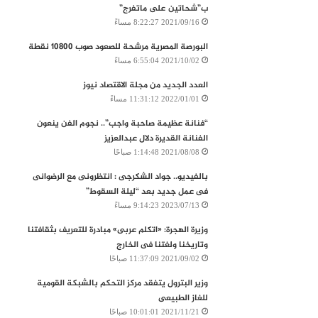
ب”شحاتين على ماتفرج”
2021/09/16 8:22:27 مساءً
البورصة المصرية‭ ‬مرشحة‭ ‬للصعود‭ ‬صوب‭ ‬10800‭ ‬نقطة
2021/10/02 6:55:04 مساءً
العدد الجديد من مجلة الاقتصاد نيوز
2022/01/01 11:31:12 مساءً
“فنانة عظيمة صاحبة واجب”.. نجوم الفن ينعون
الفنانة القديرة دلال عبدالعزيز
2021/08/08 1:14:48 صباحًا
بالفيديو.. جواد الشكرجى : انتظرونى مع الرضوانى
فى عمل جديد بعد “ليلة السقوط”
2023/07/13 9:14:23 مساءً
وزيرة الهجرة: «اتكلم عربى» مبادرة للتعريف بثقافتنا
وتاريخنا ولغتنا فى الخارج
2021/09/02 11:37:09 صباحًا
وزير البترول يتفقد مركز التحكم بالشبكة القومية
للغاز الطبيعى
2021/11/21 10:01:01 صباحًا