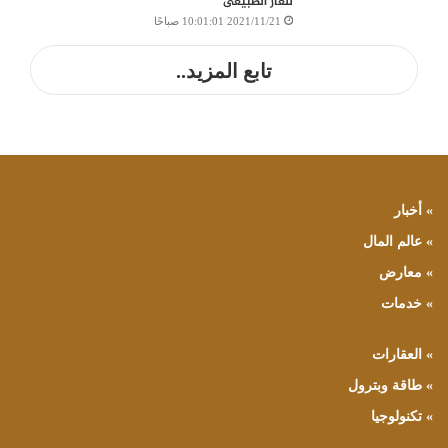
للغاز الطبيعى
2021/11/21 10:01:01 صباحًا
تابع المزيد..
» أخبار
» عالم المال
» معارض
» خدمات
» العقارات
» طاقة وبترول
» تكنولوجيا