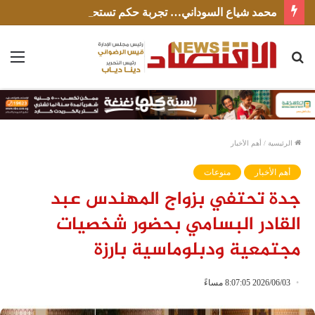
محمد شياع السوداني… تجربة حكم تستحق الإنصاف
بحث
الق
عن
الرئيسية
/
أهم الأخبار
أهم الأخبار
منوعات
جدة تحتفي بزواج المهندس عبد
القادر البسامي بحضور شخصيات
مجتمعية ودبلوماسية بارزة
2026/06/03 8:07:05 مساءً