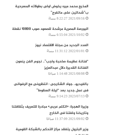
المذيع محمد ميره يخوض اولى بطولاته المسرحية
ب”شحاتين على ماتفرج”
2021/09/16 8:22:27 مساءً
البورصة المصرية‭ ‬مرشحة‭ ‬للصعود‭ ‬صوب‭ ‬10800‭ ‬نقطة
2021/10/02 6:55:04 مساءً
العدد الجديد من مجلة الاقتصاد نيوز
2022/01/01 11:31:12 مساءً
“فنانة عظيمة صاحبة واجب”.. نجوم الفن ينعون
الفنانة القديرة دلال عبدالعزيز
2021/08/08 1:14:48 صباحًا
بالفيديو.. جواد الشكرجى : انتظرونى مع الرضوانى
فى عمل جديد بعد “ليلة السقوط”
2023/07/13 9:14:23 مساءً
وزيرة الهجرة: «اتكلم عربى» مبادرة للتعريف بثقافتنا
وتاريخنا ولغتنا فى الخارج
2021/09/02 11:37:09 صباحًا
وزير البترول يتفقد مركز التحكم بالشبكة القومية