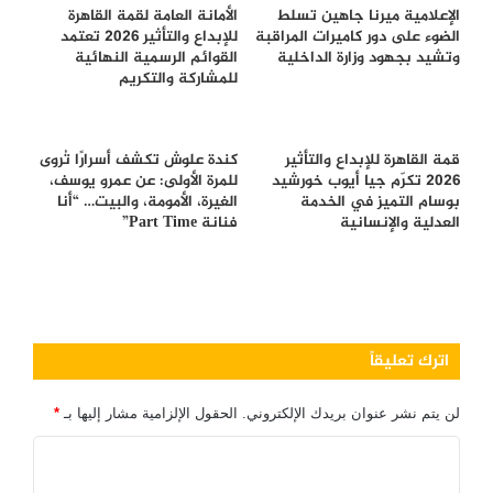
الإعلامية ميرنا جاهين تسلط
الأمانة العامة لقمة القاهرة
الضوء على دور كاميرات المراقبة
للإبداع والتأثير 2026 تعتمد
وتشيد بجهود وزارة الداخلية
القوائم الرسمية النهائية
للمشاركة والتكريم
قمة القاهرة للإبداع والتأثير
كندة علوش تكشف أسرارًا تُروى
2026 تكرّم جيا أيوب خورشيد
للمرة الأولى: عن عمرو يوسف،
بوسام التميز في الخدمة
الغيرة، الأمومة، والبيت… “أنا
العدلية والإنسانية
فنانة Part Time”
اترك تعليقاً
لن يتم نشر عنوان بريدك الإلكتروني.
الحقول الإلزامية مشار إليها بـ
*
ا
ل